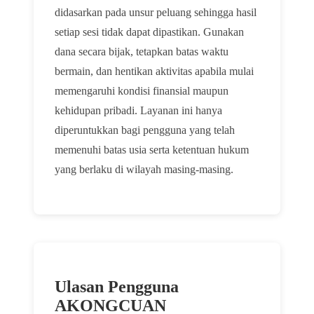
didasarkan pada unsur peluang sehingga hasil
setiap sesi tidak dapat dipastikan. Gunakan
dana secara bijak, tetapkan batas waktu
bermain, dan hentikan aktivitas apabila mulai
memengaruhi kondisi finansial maupun
kehidupan pribadi. Layanan ini hanya
diperuntukkan bagi pengguna yang telah
memenuhi batas usia serta ketentuan hukum
yang berlaku di wilayah masing-masing.
Ulasan Pengguna
AKONGCUAN