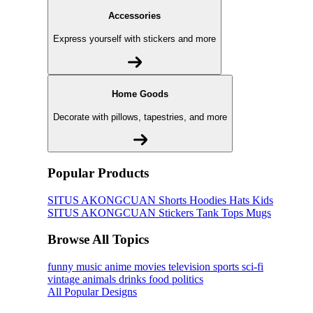
Accessories
Express yourself with stickers and more
Home Goods
Decorate with pillows, tapestries, and more
Popular Products
SITUS AKONGCUAN
Shorts
Hoodies
Hats
Kids
SITUS AKONGCUAN
Stickers
Tank Tops
Mugs
Browse All Topics
funny
music
anime
movies
television
sports
sci-fi
vintage
animals
drinks
food
politics
All Popular Designs