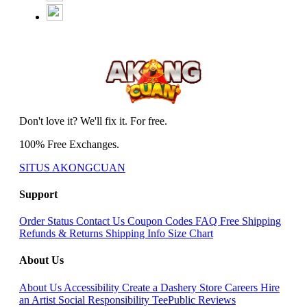
Don't love it? We'll fix it. For free.
100% Free Exchanges.
SITUS AKONGCUAN
Support
Order Status
Contact Us
Coupon Codes
FAQ
Free Shipping
Refunds & Returns
Shipping Info
Size Chart
About Us
About Us
Accessibility
Create a Dashery Store
Careers
Hire
an Artist
Social Responsibility
TeePublic Reviews