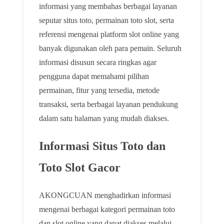
informasi yang membahas berbagai layanan
seputar situs toto, permainan toto slot, serta
referensi mengenai platform slot online yang
banyak digunakan oleh para pemain. Seluruh
informasi disusun secara ringkas agar
pengguna dapat memahami pilihan
permainan, fitur yang tersedia, metode
transaksi, serta berbagai layanan pendukung
dalam satu halaman yang mudah diakses.
Informasi Situs Toto dan
Toto Slot Gacor
AKONGCUAN menghadirkan informasi
mengenai berbagai kategori permainan toto
dan slot online yang dapat diakses melalui