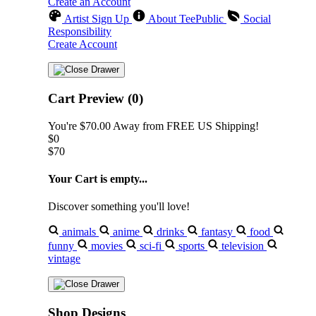
Create an Account
Artist Sign Up
About TeePublic
Social
Responsibility
Create Account
Cart Preview (0)
You're
$70.00
Away from
FREE US Shipping!
$0
$70
Your Cart is empty...
Discover something you'll love!
animals
anime
drinks
fantasy
food
funny
movies
sci-fi
sports
television
vintage
Shop Designs