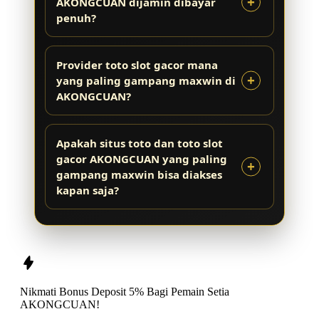
AKONGCUAN dijamin dibayar
penuh?
Provider toto slot gacor mana
yang paling gampang maxwin di
AKONGCUAN?
Apakah situs toto dan toto slot
gacor AKONGCUAN yang paling
gampang maxwin bisa diakses
kapan saja?
Nikmati
Bonus Deposit 5%
Bagi Pemain Setia
AKONGCUAN!