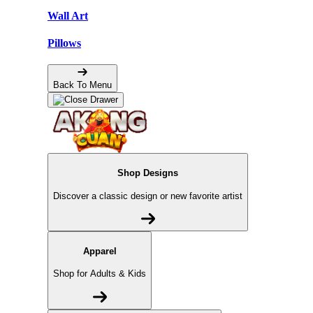
Wall Art
Pillows
Back To Menu
Shop Designs
Discover a classic design or new favorite artist
Apparel
Shop for Adults & Kids