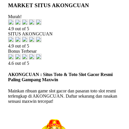
MARKET SITUS AKONGCUAN
Murah!
4.9 out of 5
SITUS AKONGCUAN
4.9 out of 5
Bonus Terbesar
4.6 out of 5
AKONGCUAN : Situs Toto & Toto Slot Gacor Resmi
Paling Gampang Maxwin
Mainkan ribuan game slot gacor dan pasaran toto slot resmi
terlengkap di AKONGCUAN. Daftar sekarang dan rasakan
sensasi maxwin tercepat!