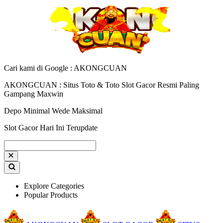
Cari kami di Google : AKONGCUAN
AKONGCUAN : Situs Toto & Toto Slot Gacor Resmi Paling
Gampang Maxwin
Depo Minimal Wede Maksimal
Slot Gacor Hari Ini Terupdate
Explore Categories
Popular Products