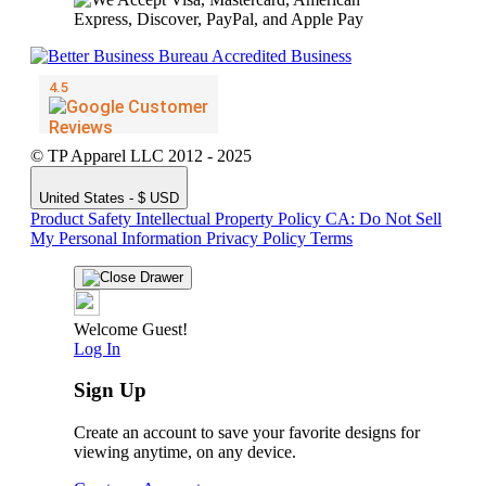
© TP Apparel LLC 2012 - 2025
United States - $ USD
Product Safety
Intellectual Property Policy
CA: Do Not Sell
My Personal Information
Privacy Policy
Terms
Welcome Guest!
Log In
Sign Up
Create an account to save your favorite designs for
viewing anytime, on any device.