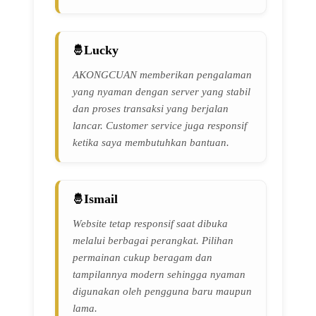
Lucky
AKONGCUAN memberikan pengalaman
yang nyaman dengan server yang stabil
dan proses transaksi yang berjalan
lancar. Customer service juga responsif
ketika saya membutuhkan bantuan.
Ismail
Website tetap responsif saat dibuka
melalui berbagai perangkat. Pilihan
permainan cukup beragam dan
tampilannya modern sehingga nyaman
digunakan oleh pengguna baru maupun
lama.