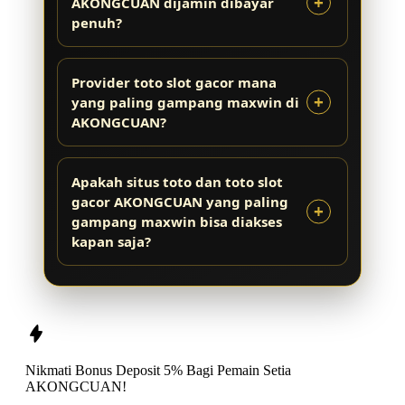
AKONGCUAN dijamin dibayar
penuh?
Provider toto slot gacor mana
yang paling gampang maxwin di
AKONGCUAN?
Apakah situs toto dan toto slot
gacor AKONGCUAN yang paling
gampang maxwin bisa diakses
kapan saja?
Nikmati
Bonus Deposit 5%
Bagi Pemain Setia
AKONGCUAN!