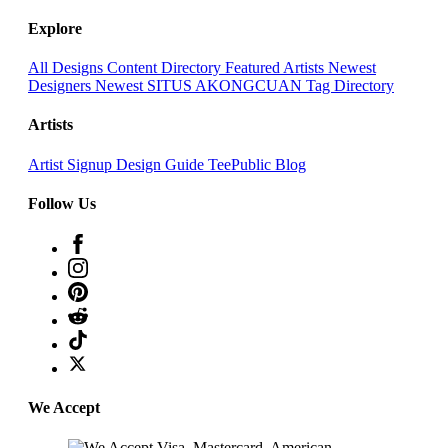
Explore
All Designs
Content Directory
Featured Artists
Newest
Designers
Newest SITUS AKONGCUAN
Tag Directory
Artists
Artist Signup
Design Guide
TeePublic Blog
Follow Us
We Accept