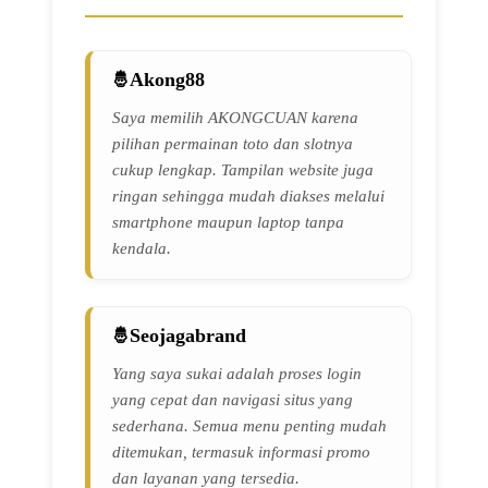
Akong88
Saya memilih AKONGCUAN karena
pilihan permainan toto dan slotnya
cukup lengkap. Tampilan website juga
ringan sehingga mudah diakses melalui
smartphone maupun laptop tanpa
kendala.
Seojagabrand
Yang saya sukai adalah proses login
yang cepat dan navigasi situs yang
sederhana. Semua menu penting mudah
ditemukan, termasuk informasi promo
dan layanan yang tersedia.