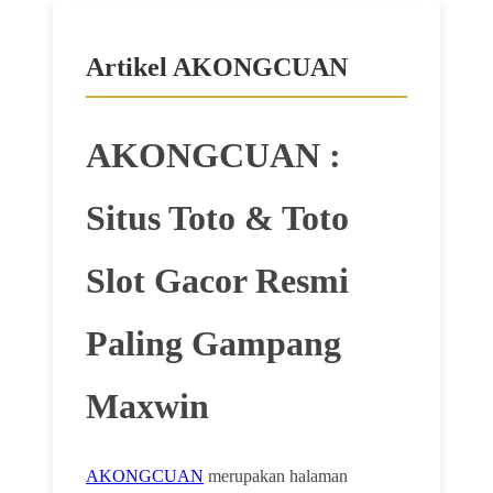
Artikel AKONGCUAN
AKONGCUAN :
Situs Toto & Toto
Slot Gacor Resmi
Paling Gampang
Maxwin
AKONGCUAN
merupakan halaman