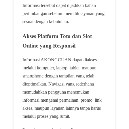
Informasi tersebut dapat dijadikan bahan
pertimbangan sebelum memilih layanan yang
sesuai dengan kebutuhan.
Akses Platform Toto dan Slot
Online yang Responsif
Informasi AKONGCUAN dapat diakses
melalui komputer, laptop, tablet, maupun
smartphone dengan tampilan yang telah
dioptimalkan. Navigasi yang sederhana
memudahkan pengguna menemukan
informasi mengenai permainan, promo, link
akses, maupun layanan lainnya tanpa harus
melalui proses yang rumit.