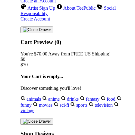
Create an Account
Artist Sign Up
About TeePublic
Social
Responsibility
Create Account
Cart Preview (0)
You're
$70.00
Away from
FREE US Shipping!
$0
$70
Your Cart is empty...
Discover something you'll love!
animals
anime
drinks
fantasy
food
funny
movies
sci-fi
sports
television
vintage
Shop Designs