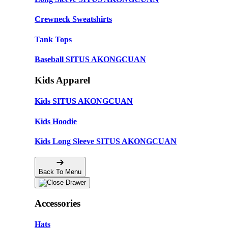
Crewneck Sweatshirts
Tank Tops
Baseball SITUS AKONGCUAN
Kids Apparel
Kids SITUS AKONGCUAN
Kids Hoodie
Kids Long Sleeve SITUS AKONGCUAN
Back To Menu
Accessories
Hats