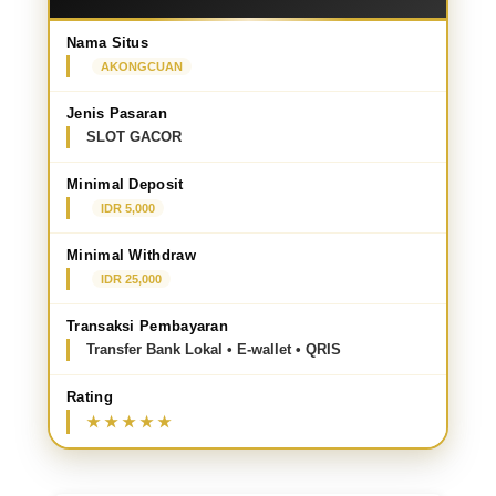
Nama Situs
AKONGCUAN
Jenis Pasaran
SLOT GACOR
Minimal Deposit
IDR 5,000
Minimal Withdraw
IDR 25,000
Transaksi Pembayaran
Transfer Bank Lokal • E-wallet • QRIS
Rating