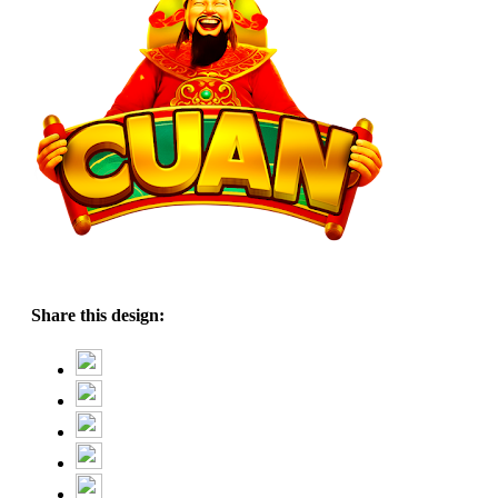
Share this design: