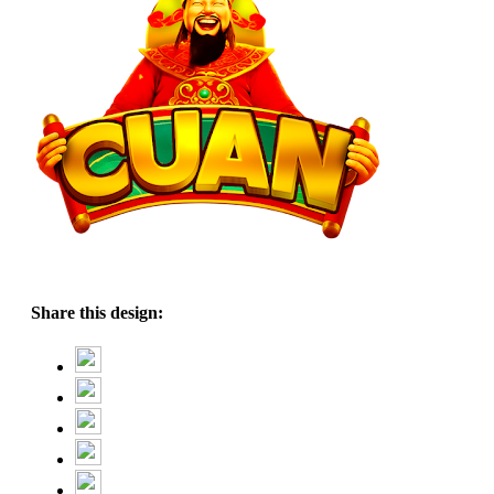
Share this design: