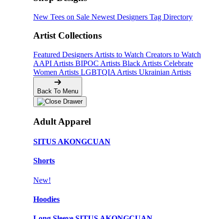
New Tees on Sale
Newest Designers
Tag Directory
Artist Collections
Featured Designers
Artists to Watch
Creators to Watch
AAPI Artists
BIPOC Artists
Black Artists
Celebrate
Women Artists
LGBTQIA Artists
Ukrainian Artists
Back To Menu
Adult Apparel
SITUS AKONGCUAN
Shorts
New!
Hoodies
Long Sleeve SITUS AKONGCUAN