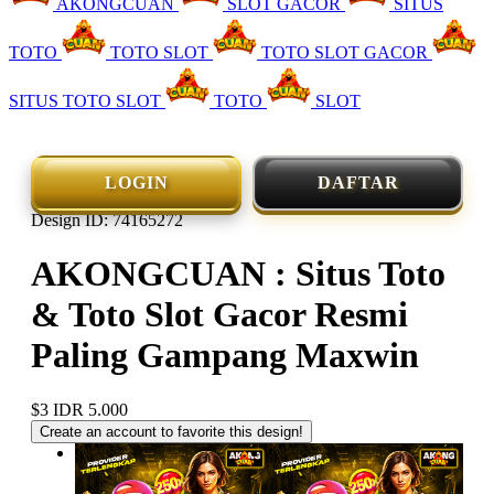
AKONGCUAN
SLOT GACOR
SITUS
TOTO
TOTO SLOT
TOTO SLOT GACOR
SITUS TOTO SLOT
TOTO
SLOT
LOGIN
DAFTAR
Design ID: 74165272
AKONGCUAN : Situs Toto
& Toto Slot Gacor Resmi
Paling Gampang Maxwin
$3
IDR 5.000
Create an account to favorite this design!