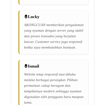
Lucky
AKONGCUAN memberikan pengalaman
yang nyaman dengan server yang stabil
dan proses transaksi yang berjalan
lancar. Customer service juga responsif
ketika saya membutuhkan bantuan.
Ismail
Website tetap responsif saat dibuka
melalui berbagai perangkat. Pilihan
permainan cukup beragam dan
tampilannya modern sehingga nyaman
digunakan oleh pengguna baru maupun
lama.