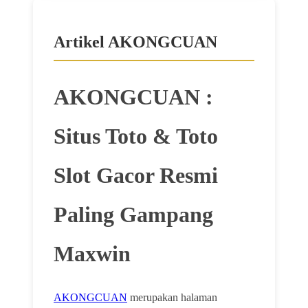
Artikel AKONGCUAN
AKONGCUAN :
Situs Toto & Toto
Slot Gacor Resmi
Paling Gampang
Maxwin
AKONGCUAN
merupakan halaman