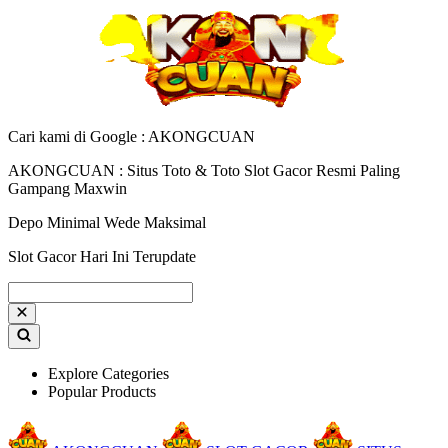
Cari kami di Google : AKONGCUAN
AKONGCUAN : Situs Toto & Toto Slot Gacor Resmi Paling
Gampang Maxwin
Depo Minimal Wede Maksimal
Slot Gacor Hari Ini Terupdate
Explore Categories
Popular Products