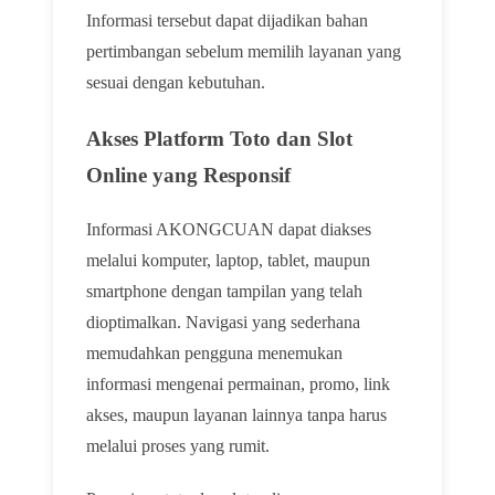
Informasi tersebut dapat dijadikan bahan
pertimbangan sebelum memilih layanan yang
sesuai dengan kebutuhan.
Akses Platform Toto dan Slot
Online yang Responsif
Informasi AKONGCUAN dapat diakses
melalui komputer, laptop, tablet, maupun
smartphone dengan tampilan yang telah
dioptimalkan. Navigasi yang sederhana
memudahkan pengguna menemukan
informasi mengenai permainan, promo, link
akses, maupun layanan lainnya tanpa harus
melalui proses yang rumit.