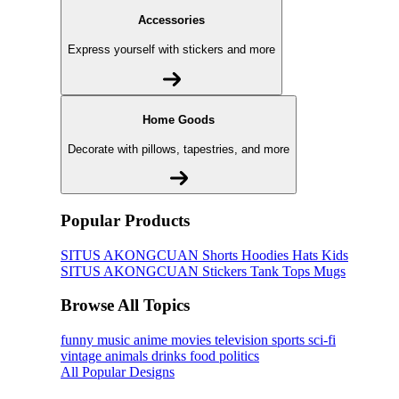
Accessories
Express yourself with stickers and more
Home Goods
Decorate with pillows, tapestries, and more
Popular Products
SITUS AKONGCUAN
Shorts
Hoodies
Hats
Kids
SITUS AKONGCUAN
Stickers
Tank Tops
Mugs
Browse All Topics
funny
music
anime
movies
television
sports
sci-fi
vintage
animals
drinks
food
politics
All Popular Designs