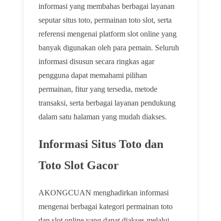
informasi yang membahas berbagai layanan
seputar situs toto, permainan toto slot, serta
referensi mengenai platform slot online yang
banyak digunakan oleh para pemain. Seluruh
informasi disusun secara ringkas agar
pengguna dapat memahami pilihan
permainan, fitur yang tersedia, metode
transaksi, serta berbagai layanan pendukung
dalam satu halaman yang mudah diakses.
Informasi Situs Toto dan
Toto Slot Gacor
AKONGCUAN menghadirkan informasi
mengenai berbagai kategori permainan toto
dan slot online yang dapat diakses melalui