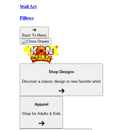
Wall Art
Pillows
Back To Menu
Shop Designs
Discover a classic design or new favorite artist
Apparel
Shop for Adults & Kids