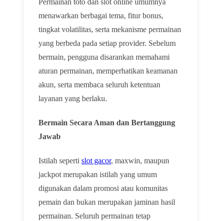
Permainan toto dan slot online umumnya
menawarkan berbagai tema, fitur bonus,
tingkat volatilitas, serta mekanisme permainan
yang berbeda pada setiap provider. Sebelum
bermain, pengguna disarankan memahami
aturan permainan, memperhatikan keamanan
akun, serta membaca seluruh ketentuan
layanan yang berlaku.
Bermain Secara Aman dan Bertanggung
Jawab
Istilah seperti
slot gacor
, maxwin, maupun
jackpot merupakan istilah yang umum
digunakan dalam promosi atau komunitas
pemain dan bukan merupakan jaminan hasil
permainan. Seluruh permainan tetap