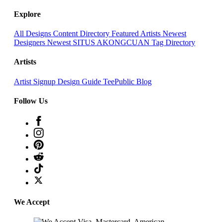
Explore
All Designs
Content Directory
Featured Artists
Newest
Designers
Newest SITUS AKONGCUAN
Tag Directory
Artists
Artist Signup
Design Guide
TeePublic Blog
Follow Us
We Accept