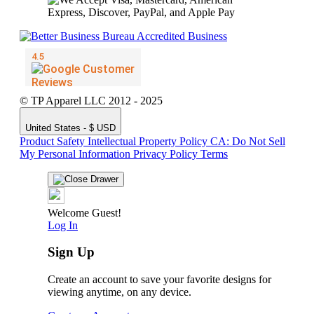
© TP Apparel LLC 2012 - 2025
United States - $ USD
Product Safety
Intellectual Property Policy
CA: Do Not Sell
My Personal Information
Privacy Policy
Terms
Welcome Guest!
Log In
Sign Up
Create an account to save your favorite designs for
viewing anytime, on any device.