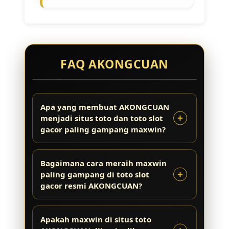
FAQ AKONGCUAN
Apa yang membuat AKONGCUAN
menjadi situs toto dan toto slot
gacor paling gampang maxwin?
Bagaimana cara meraih maxwin
paling gampang di toto slot
gacor resmi AKONGCUAN?
Apakah maxwin di situs toto