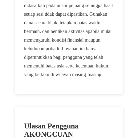
didasarkan pada unsur peluang sehingga hasil
setiap sesi tidak dapat dipastikan. Gunakan
dana secara bijak, tetapkan batas waktu
bermain, dan hentikan aktivitas apabila mulai
memengaruhi kondisi finansial maupun
kehidupan pribadi. Layanan ini hanya
diperuntukkan bagi pengguna yang telah
memenuhi batas usia serta ketentuan hukum
yang berlaku di wilayah masing-masing.
Ulasan Pengguna
AKONGCUAN