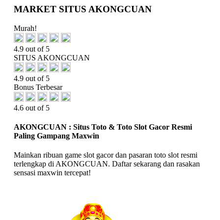
MARKET SITUS AKONGCUAN
Murah!
4.9 out of 5
SITUS AKONGCUAN
4.9 out of 5
Bonus Terbesar
4.6 out of 5
AKONGCUAN : Situs Toto & Toto Slot Gacor Resmi
Paling Gampang Maxwin
Mainkan ribuan game slot gacor dan pasaran toto slot resmi
terlengkap di AKONGCUAN. Daftar sekarang dan rasakan
sensasi maxwin tercepat!