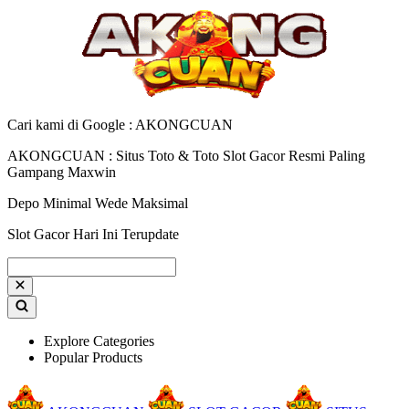
Cari kami di Google : AKONGCUAN
AKONGCUAN : Situs Toto & Toto Slot Gacor Resmi Paling
Gampang Maxwin
Depo Minimal Wede Maksimal
Slot Gacor Hari Ini Terupdate
Explore Categories
Popular Products