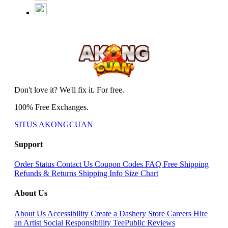
Don't love it? We'll fix it. For free.
100% Free Exchanges.
SITUS AKONGCUAN
Support
Order Status
Contact Us
Coupon Codes
FAQ
Free Shipping
Refunds & Returns
Shipping Info
Size Chart
About Us
About Us
Accessibility
Create a Dashery Store
Careers
Hire
an Artist
Social Responsibility
TeePublic Reviews