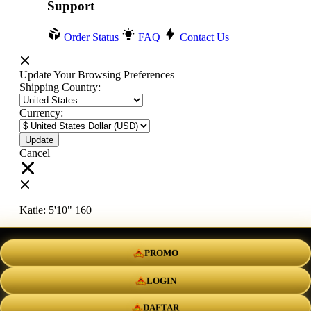
Support
Order Status
FAQ
Contact Us
Update Your Browsing Preferences
Shipping Country:
Currency:
Cancel
Katie:
5'10"
160
PROMO
Select your person:
Male
Female
LOGIN
Height
Short
Med
Tall
DAFTAR
Weight