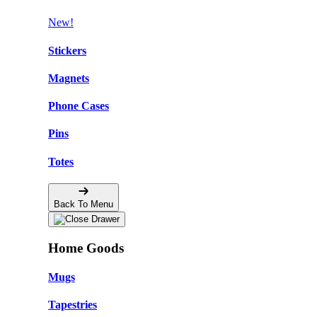
New!
Stickers
Magnets
Phone Cases
Pins
Totes
Back To Menu
Home Goods
Mugs
Tapestries