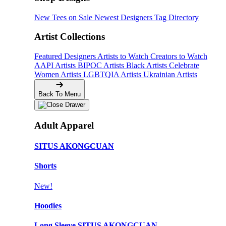
New Tees on Sale
Newest Designers
Tag Directory
Artist Collections
Featured Designers
Artists to Watch
Creators to Watch
AAPI Artists
BIPOC Artists
Black Artists
Celebrate
Women Artists
LGBTQIA Artists
Ukrainian Artists
Back To Menu
Adult Apparel
SITUS AKONGCUAN
Shorts
New!
Hoodies
Long Sleeve SITUS AKONGCUAN