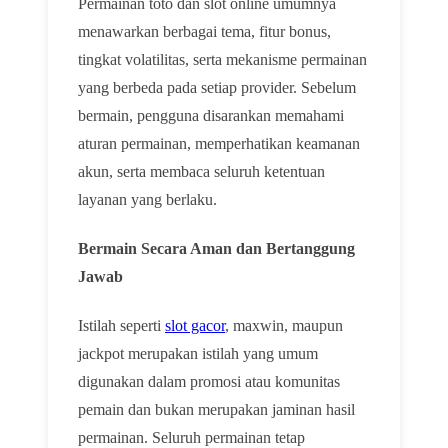
Permainan toto dan slot online umumnya
menawarkan berbagai tema, fitur bonus,
tingkat volatilitas, serta mekanisme permainan
yang berbeda pada setiap provider. Sebelum
bermain, pengguna disarankan memahami
aturan permainan, memperhatikan keamanan
akun, serta membaca seluruh ketentuan
layanan yang berlaku.
Bermain Secara Aman dan Bertanggung
Jawab
Istilah seperti
slot gacor
, maxwin, maupun
jackpot merupakan istilah yang umum
digunakan dalam promosi atau komunitas
pemain dan bukan merupakan jaminan hasil
permainan. Seluruh permainan tetap