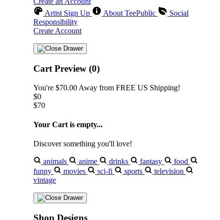
Create an Account
Artist Sign Up
About TeePublic
Social
Responsibility
Create Account
Cart Preview (0)
You're
$70.00
Away from
FREE US Shipping!
$0
$70
Your Cart is empty...
Discover something you'll love!
animals
anime
drinks
fantasy
food
funny
movies
sci-fi
sports
television
vintage
Shop Designs