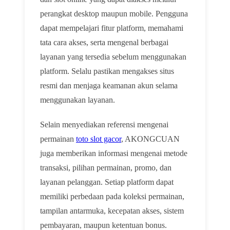
perangkat desktop maupun mobile. Pengguna
dapat mempelajari fitur platform, memahami
tata cara akses, serta mengenal berbagai
layanan yang tersedia sebelum menggunakan
platform. Selalu pastikan mengakses situs
resmi dan menjaga keamanan akun selama
menggunakan layanan.
Selain menyediakan referensi mengenai
permainan
toto slot gacor
, AKONGCUAN
juga memberikan informasi mengenai metode
transaksi, pilihan permainan, promo, dan
layanan pelanggan. Setiap platform dapat
memiliki perbedaan pada koleksi permainan,
tampilan antarmuka, kecepatan akses, sistem
pembayaran, maupun ketentuan bonus.