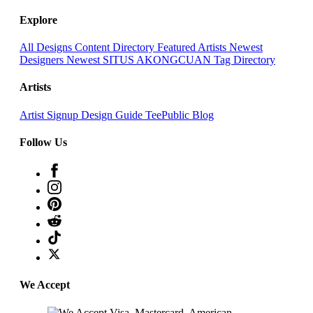
Explore
All Designs
Content Directory
Featured Artists
Newest
Designers
Newest SITUS AKONGCUAN
Tag Directory
Artists
Artist Signup
Design Guide
TeePublic Blog
Follow Us
We Accept