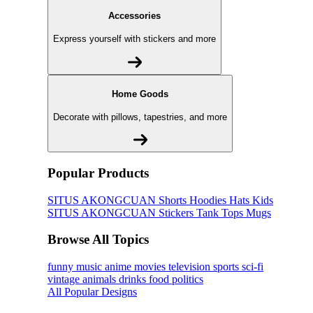
Accessories
Express yourself with stickers and more
Home Goods
Decorate with pillows, tapestries, and more
Popular Products
SITUS AKONGCUAN
Shorts
Hoodies
Hats
Kids
SITUS AKONGCUAN
Stickers
Tank Tops
Mugs
Browse All Topics
funny
music
anime
movies
television
sports
sci-fi
vintage
animals
drinks
food
politics
All Popular Designs